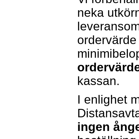
neka utkörn
leveransomr
ordervärde
minimibelo
ordervärd
kassan.
I enlighet 
Distansavta
ingen ånge