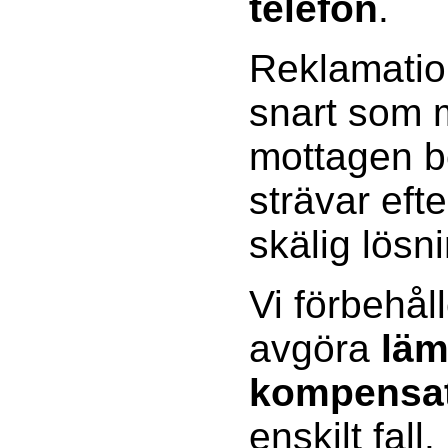
telefon
.
Reklamatio
snart som m
mottagen be
strävar efte
skälig lösn
Vi förbehåll
avgöra
läm
kompensa
enskilt fall.