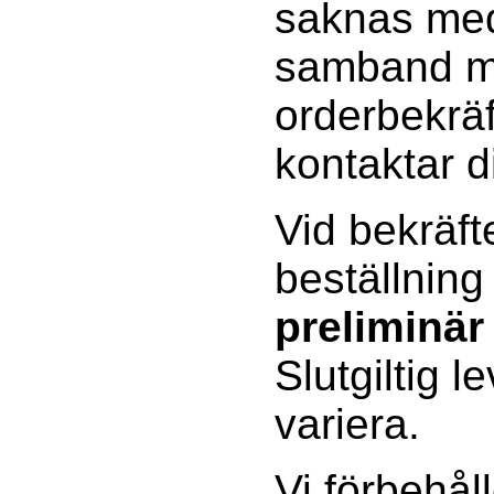
saknas med
samband 
orderbekräf
kontaktar d
Vid bekräft
beställning
preliminär
Slutgiltig l
variera.
Vi förbehåll