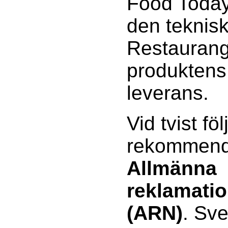
Food Today 
den teknisk
Restaurang
produktens 
leverans.
Vid tvist föl
rekommenda
Allmänna
reklamati
(ARN)
. Sv