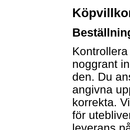
Köpvillko
Beställnin
Kontrollera
noggrant i
den. Du ans
angivna upp
korrekta. V
för utebliv
leverans p