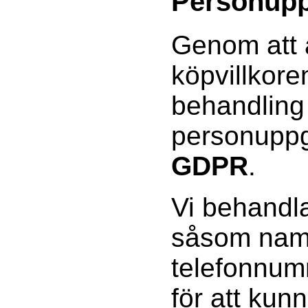
Personupp
Genom att 
köpvillkor
behandling
personuppgi
GDPR
.
Vi behandla
såsom namn
telefonnum
för att kun